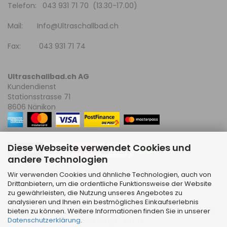
Telefon: 043 931 71 70 (13.30-17.00)
Mail:
Info@Ultraschallbad.ch
Fax: 043 931 71 74
Ultraschallbad.ch AG
Kundendienst
Stationsstrasse 71
8606 Nänikon
Diese Webseite verwendet Cookies und
andere Technologien
Wir verwenden Cookies und ähnliche Technologien, auch von
Drittanbietern, um die ordentliche Funktionsweise der Website
zu gewährleisten, die Nutzung unseres Angebotes zu
analysieren und Ihnen ein bestmögliches Einkaufserlebnis
E-Commerce Software
by Gambio.de © 2026 | Template
bieten zu können. Weitere Informationen finden Sie in unserer
Datenschutzerklärung
.
von
JungCreative
.