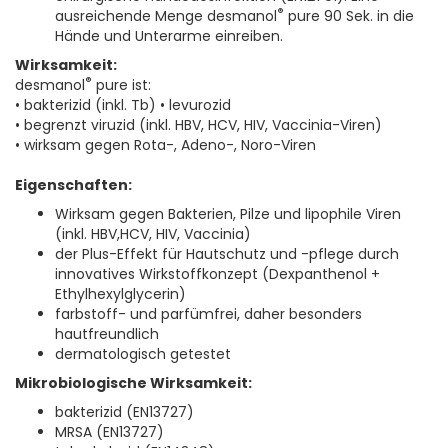
®
ausreichende Menge desmanol
pure 90 Sek. in die
Hände und Unterarme einreiben.
Wirksamkeit:
®
desmanol
pure ist:
• bakterizid (inkl. Tb) • levurozid
• begrenzt viruzid (inkl. HBV, HCV, HIV, Vaccinia-Viren)
• wirksam gegen Rota-, Adeno-, Noro-Viren
Eigenschaften:
Wirksam gegen Bakterien, Pilze und lipophile Viren
(inkl. HBV,HCV, HIV, Vaccinia)
der Plus-Effekt für Hautschutz und -pflege durch
innovatives Wirkstoffkonzept (Dexpanthenol +
Ethylhexylglycerin)
farbstoff- und parfümfrei, daher besonders
hautfreundlich
dermatologisch getestet
Mikrobiologische Wirksamkeit:
bakterizid (EN13727)
MRSA (EN13727)