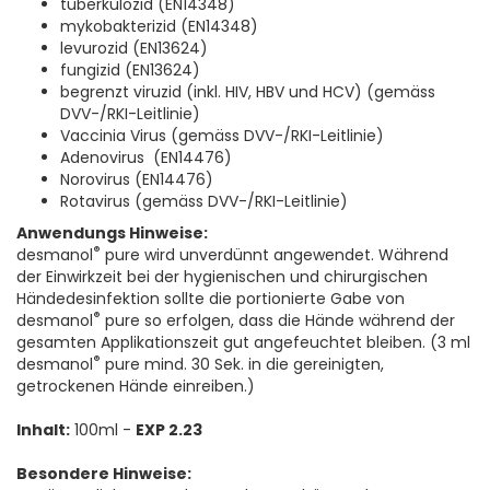
tuberkulozid (EN14348)
mykobakterizid (EN14348)
levurozid (EN13624)
fungizid (EN13624)
begrenzt viruzid (inkl. HIV, HBV und HCV) (gemäss
DVV-/RKI-Leitlinie)
Vaccinia Virus (gemäss DVV-/RKI-Leitlinie)
Adenovirus (EN14476)
Norovirus (EN14476)
Rotavirus (gemäss DVV-/RKI-Leitlinie)
Anwendungs Hinweise:
®
desmanol
pure wird unverdünnt angewendet. Während
der Einwirkzeit bei der hygienischen und chirurgischen
Händedesinfektion sollte die portionierte Gabe von
®
desmanol
pure so erfolgen, dass die Hände während der
gesamten Applikationszeit gut angefeuchtet bleiben. (3 ml
®
desmanol
pure mind. 30 Sek. in die gereinigten,
getrockenen Hände einreiben.)
Inhalt:
100ml -
EXP 2.23
Besondere Hinweise: