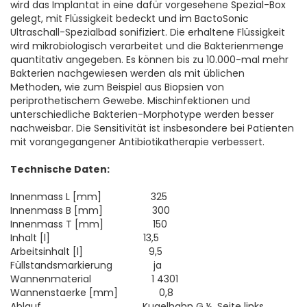
wird das Implantat in eine dafür vorgesehene Spezial-Box
gelegt, mit Flüssigkeit bedeckt und im BactoSonic
Ultraschall-Spezialbad sonifiziert. Die erhaltene Flüssigkeit
wird mikrobiologisch verarbeitet und die Bakterienmenge
quantitativ angegeben. Es können bis zu 10.000-mal mehr
Bakterien nachgewiesen werden als mit üblichen
Methoden, wie zum Beispiel aus Biopsien von
periprothetischem Gewebe. Mischinfektionen und
unterschiedliche Bakterien-Morphotype werden besser
nachweisbar. Die Sensitivität ist insbesondere bei Patienten
mit vorangegangener Antibiotikatherapie verbessert.
Technische Daten:
Innenmass L [mm] 325
Innenmass B [mm] 300
Innenmass T [mm] 150
Inhalt [l] 13,5
Arbeitsinhalt [l] 9,5
Füllstandsmarkierung ja
Wannenmaterial 1 4301
Wannenstaerke [mm] 0,8
Ablauf Kugelhahn G ½, Seite links