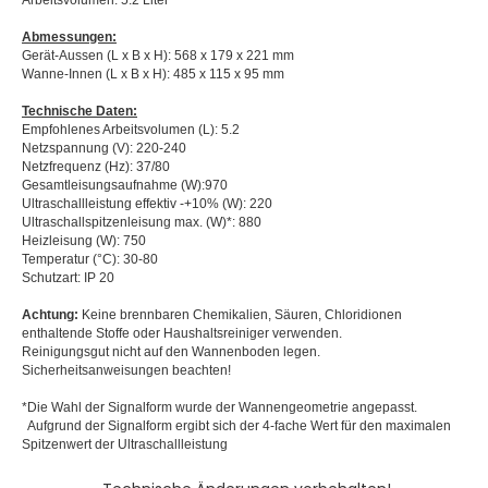
Arbeitsvolumen: 5.2 Liter
Abmessungen:
Gerät-Aussen (L x B x H): 568 x 179 x 221 mm
Wanne-Innen (L x B x H): 485 x 115 x 95 mm
Technische Daten:
Empfohlenes Arbeitsvolumen (L): 5.2
Netzspannung (V): 220-240
Netzfrequenz (Hz): 37/80
Gesamtleisungsaufnahme (W):970
Ultraschallleistung effektiv -+10% (W): 220
Ultraschallspitzenleisung max. (W)*: 880
Heizleisung (W): 750
Temperatur (°C): 30-80
Schutzart: IP 20
Achtung:
Keine brennbaren Chemikalien, Säuren, Chloridionen
enthaltende Stoffe oder Haushaltsreiniger verwenden.
Reinigungsgut nicht auf den Wannenboden legen.
Sicherheitsanweisungen beachten!
*Die Wahl der Signalform wurde der Wannengeometrie angepasst.
Aufgrund der Signalform ergibt sich der 4-fache Wert für den maximalen
Spitzenwert der Ultraschallleistung