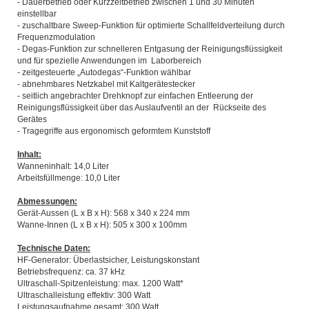
- Dauerbetrieb oder Kurzzeitbetrieb zwischen 1 und 30 Minuten
einstellbar
- zuschaltbare Sweep-Funktion für optimierte Schallfeldverteilung durch
Frequenzmodulation
- Degas-Funktion zur schnelleren Entgasung der Reinigungsflüssigkeit
und für spezielle Anwendungen im Laborbereich
- zeitgesteuerte „Autodegas“-Funktion wählbar
- abnehmbares Netzkabel mit Kaltgerätestecker
- seitlich angebrachter Drehknopf zur einfachen Entleerung der
Reinigungsflüssigkeit über das Auslaufventil an der Rückseite des
Gerätes
- Tragegriffe aus ergonomisch geformtem Kunststoff
Inhalt:
Wanneninhalt: 14,0 Liter
Arbeitsfüllmenge: 10,0 Liter
Abmessungen:
Gerät-Aussen (L x B x H): 568 x 340 x 224 mm
Wanne-Innen (L x B x H): 505 x 300 x 100mm
Technische Daten:
HF-Generator: Überlastsicher, Leistungskonstant
Betriebsfrequenz: ca. 37 kHz
Ultraschall-Spitzenleistung: max. 1200 Watt*
Ultraschalleistung effektiv: 300 Watt
Leistungsaufnahme gesamt: 300 Watt