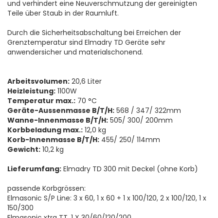
und verhindert eine Neuverschmutzung der gereinigten
Teile über Staub in der Raumluft.
Durch die Sicherheitsabschaltung bei Erreichen der
Grenztemperatur sind Elmadry TD Geräte sehr
anwendersicher und materialschonend.
Arbeitsvolumen:
20,6 Liter
Heizleistung:
1100W
Temperatur max.:
70 °C
Geräte-Aussenmasse B/T/H:
568 / 347/ 322mm
Wanne-Innenmasse B/T/H:
505/ 300/ 200mm
Korbbeladung max.:
12,0 kg
Korb-Innenmasse B/T/H:
455/ 250/ 114mm
Gewicht:
10,2 kg
Lieferumfang:
Elmadry TD 300 mit Deckel (ohne Korb)
passende Korbgrössen:
Elmasonic S/P Line: 3 x 60, 1 x 60 + 1 x 100/120, 2 x 100/120, 1 x
150/300
Elmasonic xtra TT. 1 X 30/60/120/200