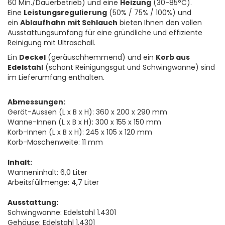
60 Min./Dauerbetrieb) und eine
Heizung
(30-85°C).
Eine
Leistungsregulierung
(50% / 75% / 100%) und
ein
Ablaufhahn mit Schlauch
bieten Ihnen den vollen
Ausstattungsumfang für eine gründliche und effiziente
Reinigung mit Ultraschall.
Ein
Deckel
(geräuschhemmend) und ein
Korb aus
Edelstahl
(schont Reinigungsgut und Schwingwanne) sind
im Lieferumfang enthalten.
Abmessungen:
Gerät-Aussen (L x B x H): 360 x 200 x 290 mm
Wanne-Innen (L x B x H): 300 x 155 x 150 mm
Korb-Innen (L x B x H): 245 x 105 x 120 mm
Korb-Maschenweite: 11 mm
Inhalt:
Wanneninhalt: 6,0 Liter
Arbeitsfüllmenge: 4,7 Liter
Ausstattung:
Schwingwanne: Edelstahl 1.4301
Gehäuse: Edelstahl 1.4301