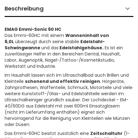
Beschreibung
EMAG Emmi-Sonic 60 HC
Das Emmi-60HC mit einem
Wanneninhalt von
6,0L
überzeugt durch seine stabile
Edelstahl-
Schwingwanne
und das
Edelstahlgehäuse.
Es ist ein
zuverlässiger Helfer in den Bereichen Dental, Haushalt,
Labor, Augenoptik, Nagel-/Tattoo-/Kosmetikstudio,
Werkstatt und Industrie.
Im Haushalt lassen sich im Ultraschallbad auch Brillen und
Kleinteile
schonend und effektiv reinigen
. Hörgeräte,
Zahnprothesen, Waffenteile, Schmuck, Motorteile und viele
weitere Kunststoff-/Glas- und Edelstahlteile werden im
Ultraschallreiniger gründlich sauber. Der Lochdeckel - EM-
40/60DG aus Edelstahl mit zwei 600ml Einsatzgläsern
(nicht im Lieferumfang enthalten) eignet sich
hervorragend für die Reinigung von Kleinteilen wie Münzen
oder Düsen.
Das Emmi-60HC besitzt zusätzlich eine
Zeitschaltuhr
(1-