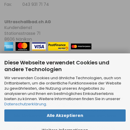
Fax: 043 931 71 74
Ultraschallbad.ch AG
Kundendienst
Stationsstrasse 71
8606 Nänikon
Diese Webseite verwendet Cookies und
andere Technologien
Wir verwenden Cookies und ähnliche Technologien, auch von
Drittanbietern, um die ordentliche Funktionsweise der Website
zu gewährleisten, die Nutzung unseres Angebotes zu
analysieren und Ihnen ein bestmögliches Einkaufserlebnis
E-Commerce Software
by Gambio.de © 2026 | Template
bieten zu können. Weitere Informationen finden Sie in unserer
Datenschutzerklärung
.
von
JungCreative
.
Alle Preise inkl. MwSt. & zzgl. Versandkosten
Alle Akzeptieren
Alle Markennamen, Warenzeichen sowie sämtliche
Produktbilder sind Eigentum Ihrer rechtmäßigen
Eigentümer und dienen hier nur der Beschreibung.