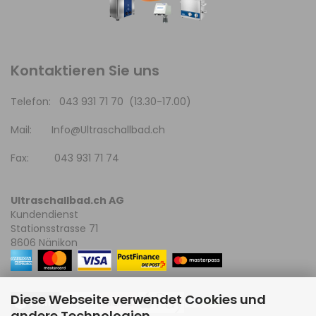
Kontaktieren Sie uns
Telefon: 043 931 71 70 (13.30-17.00)
Mail:
Info@Ultraschallbad.ch
Fax: 043 931 71 74
Ultraschallbad.ch AG
Kundendienst
Stationsstrasse 71
8606 Nänikon
Diese Webseite verwendet Cookies und
andere Technologien